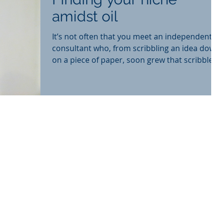
amidst oil
It’s not often that you meet an independent
consultant who, from scribbling an idea dow
on a piece of paper, soon grew that scribble 
a E