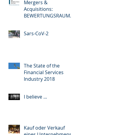
Mergers &
Acquisitions:
BEWERTUNGSRAUM
kooperiert mit der
COMPANYLINKS
Sars-CoV-2
GmbH –
BEWERTUNGSRAUM
coo
The State of the
Financial Services
Industry 2018
I believe ...
Kauf oder Verkauf
eines Unternehmens