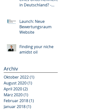
in Deutschland? -
Mergers &
Acquisitions in
Germany?
Launch: Neue
Bewertungsraum
Website
Finding your niche
amidst oil
Archiv
Oktober 2022
(1)
1 Beitrag
August 2020
(1)
1 Beitrag
April 2020
(2)
2 Beiträge
März 2020
(1)
1 Beitrag
Februar 2018
(1)
1 Beitrag
Januar 2018
(1)
1 Beitrag