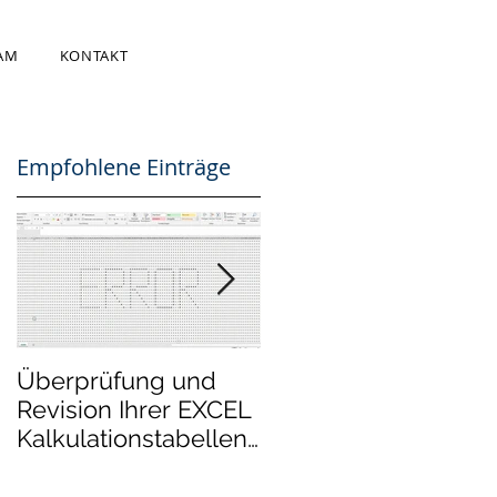
AM
KONTAKT
Empfohlene Einträge
Überprüfung und
Mergers &
Revision Ihrer EXCEL
Acquisitions:
Kalkulationstabellen
BEWERTUNGSRAU
Dateien - Review
kooperiert mit der
und audit of your
COMPANYLINKS