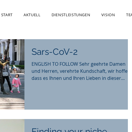
START
AKTUELL
DIENSTLEISTUNGEN
VISION
TE
Sars-CoV-2
ENGLISH TO FOLLOW Sehr geehrte Damen
und Herren, verehrte Kundschaft, wir hoffen,
dass es Ihnen und Ihren Lieben in dieser
ernsthaften...
Finding your niche