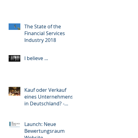
BEWERTUNGSRAUM
coo
The State of the
Financial Services
Industry 2018
I believe ...
Kauf oder Verkauf
eines Unternehmens
in Deutschland? -
Mergers &
Acquisitions in
Germany?
Launch: Neue
Bewertungsraum
Website