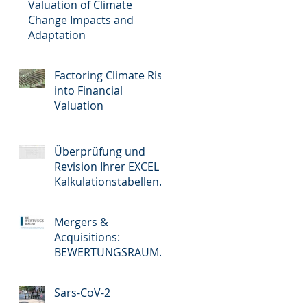
Valuation of Climate
Change Impacts and
Adaptation
Factoring Climate Risk
into Financial
Valuation
Überprüfung und
Revision Ihrer EXCEL
Kalkulationstabellen
Dateien - Review und
audit of your EXCEL S
Mergers &
Acquisitions:
BEWERTUNGSRAUM
kooperiert mit der
COMPANYLINKS
Sars-CoV-2
GmbH –