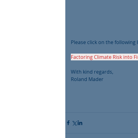
Please click on the following l
Factoring Climate Risk into F
With kind regards,
Roland Mader