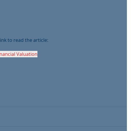
ink to read the article:
inancial Valuation