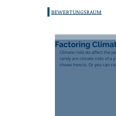
BEWERTUNGSRAUM
Factoring Climat
Climate risks do affect the 
rarely are climate risks of a
shows how to. Or you can con