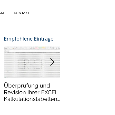
AM
KONTAKT
Empfohlene Einträge
Überprüfung und
Mergers &
Revision Ihrer EXCEL
Acquisitions:
Kalkulationstabellen
BEWERTUNGSRAU
Dateien - Review
kooperiert mit der
und audit of your
COMPANYLINKS