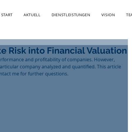
START
AKTUELL
DIENSTLEISTUNGEN
VISION
TE
e Risk into Financial Valuation
performance and profitability of companies. However, 
 particular company analyzed and quantified. This article 
tact me for further questions.